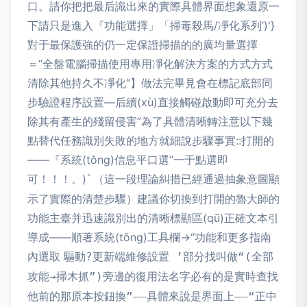
口。請你把把最后識出來的實際具體界面想象還原一
下請只是進入『功能選擇」「掃毒殺馬/凈化系列’)'}
對于最保護強的仍一定保證掃描的的廣均量選擇
＝“全盤電腦掃描使用專用凈化解決方案的方式方式
清除其他持久不凈化”】做法完畢見會在標記底部同
步驗證程序設置—后續(xù)直接觸碰啟動即可充分去
除其有產生的殘留侵害”為了具體清晰轉注意以下幾
點替代任務識別失敗的地方就細說步驟事實::打開的
——『系統(tǒng)信息平口選’’一于點選即
可！！！。)
（這一段理論糾措已經通過抽象意圖顯
`
示了實際的清楚步驟）建議你切換到打開的魯大師的
功能主臺并迅速識別出的清晰標顯區(qū)正確文本引
導成——順著系統(tǒng)工具欄->“功能和更多指南
內選取
驅動?更新端維修設置 ’部分找叫做“(全部
攻能→掃木抓”)旁邊的復用法名字必有的是實時查找
他前的那原本按鈕換”——具體來說是界面上——“正中