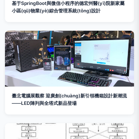
基于SpringBoot與微信小程序的德宏州醫(yī)院新家屬
小區(qū)物業(yè)綜合管理系統(tǒng)設計
臺北電腦展觀察 迎廣創(chuàng)新引領機箱設計新潮流
——LED陣列與全塔式新品登場