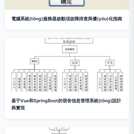
電腦系統(tǒng)服務器啟動項故障排查與優(yōu)化指南
基于Vue和SpringBoot的宿舍信息管理系統(tǒng)設計
與實現