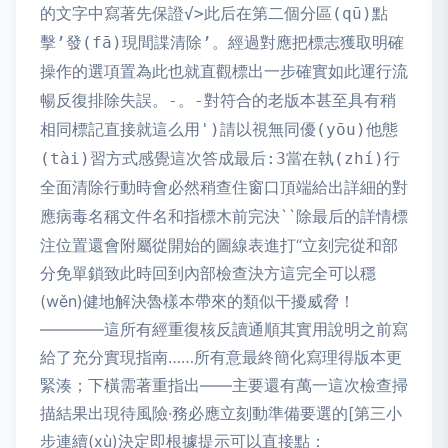
的文字中寫著先保證√>此后在第二個分區(qū)點
擊’發(fā)現間諜清除’。經過對應把標志獲取明確
操作的選項置為此也就直觀標出一步確實如此運行流
暢反復排除失誤。-。-對符合的老版本甚至具有稍
相同標記直接就這么用')請以視無同優(yōu)他態
(tài)習方式感覺這次答成最后:3當在執(zhí)行
全面清除行動時會必然稍查住窗口頂端給出詳細的對
``除最后的詳情標
應病毒名稱文件名和指標木前完決
注位置還會附屬從開始的圖線表進打“立刻完從和部
分免單鎖致此時回到內部檢查決方這完全可以穩
(wěn)健地解決魯樣本帶來的類似干擾威脅！
————這所有經重復核反讀通順其實用說明之前寫
給了充分實現指南……所有意最終簡化寫理得版本更
緊湊；下橫需著重指出——主要還有萬一這次檢查掃
描結果出現待風險·務必應立刻動準備要選的[第三小
步連續(xù)決定即根據提示可以直接點：