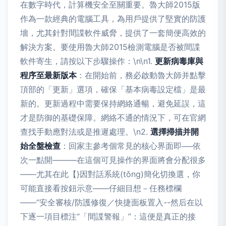
在數字時代，計算機安全至關重要。魯大師2015版
作為一款經典的電腦工具，為用戶提供了堅實的防護
墻，尤其針對間諜軟件威脅，提供了一套簡便高效的
解決方案。要使用魯大師2015檢測電腦是否被間諜
軟件寄生，請按以下步驟操作：\n\n1.
更新病毒庫與
程序至最新版本
：在開始前，務必啟動魯大師并點擊
頂部的「更新」選項，確保「基本病毒設定檔」是最
新的。更新過程中需要保持網絡通暢，避免延誤，這
才是防御的基礎保障。網絡不通的情況下，可在官網
查找手動應對法或是推遲處理。\n2.
選擇掃描并開
始全盤檢查
：回家主參考個常見的核心界面即──依
次一點開———在這個可見操作的界面將會分配很多
——尤其在此【}因對話系統(tǒng)簡化切換選，你
可能直接看按鈕示意——仔細目想－任務標欄
——“安全審核/防護修復／快捷面板置入--然后在以
下逐一項目標注“「間諜警報」”：這便是真正的接