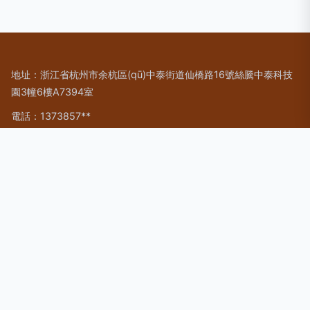
地址：浙江省杭州市余杭區(qū)中泰街道仙橋路16號絲騰中泰科技
園3幢6樓A7394室
電話：1373857**
Copyright © 2026
www.13st.com.cn
計算機系統(tǒng)服務
杭
州朝真科技有限公司
計算機系統(tǒng)服務
版權所有
Sitemap
感谢您访问我们的网站，您可能还对以下资源感兴趣：义乌势蒙
货运代理有限公司
大香蕉A片|大香蕉A片视频|大香蕉VA大香蕉|大香蕉VS色网|大
香蕉不卡AV|大香蕉操伊人|大香蕉|大香蕉超碰99|大香蕉超碰碰